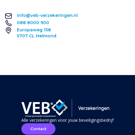
info@veb-verzekeringen.nl
088 8000 900
Europaweg 158
5707 CL Helmond
Alle verzekeringen voor jouw beveiligingsbedrijf
Contact